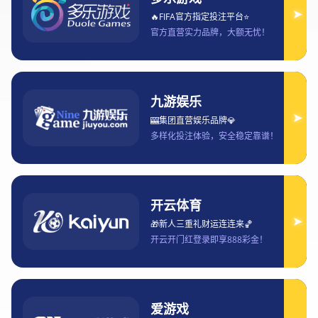
1、身体训练：夯实基础迎接挑战
对于一名NBA新秀来说，身体素质无疑是最基础也
是最重要的一环。杨瀚森深知要在这个竞技水平极
高的联盟中脱颖而出，必须具备强健的体能和出色
的运动能力。因此，在备战期间，他将重点提升力
量、速度和耐力等方面的能力。
在力量训练方面，杨瀚森每天都进行严格的力量增
肌训练，以增强自己的抗击打能力和爆发力。他特
别注重核心肌群的训练，核心力量的提升能够帮助
他在篮下对抗时更加稳固，不容易被对手压制。对
于一名内线球员来说，强壮的身体是决定能否在
NBA成功的关键之一。
此外，杨瀚森还特别加强了自己的灵活性和反应速
度训练。NBA比赛节奏极快，尤其是防守端，要求
球员不仅要有强悍的身体素质，还要能够迅速做出
反应。通过高强度的敏捷性训练和短距离冲刺，他
提升了自己的爆发力和场上的运动敏捷度，准备应
对各种复杂的比赛环境。