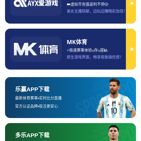
2、技术提升：提升全面技能应对挑战
在NBA这样顶级的篮球联盟中，仅仅依靠身体素质
是远远不够的。杨瀚森深知自己还需要在技术层面
进行持续的提升。为了更好地适应NBA的比赛风
格，他在多个技术细节上都做了大量的训练。
首先，杨瀚森专注于提升自己的投篮技术，尤其是
在中远距离的投篮稳定性方面。面对NBA对抗的强
度，尤其是在外线防守球员的压力下，能够拥有精
准的投篮能力将是他在进攻端的一大利器。此外，
杨瀚森还在不断练习他的三分球，以适应NBA的现
代化打法，提升自己在进攻端的威胁。
在防守端，杨瀚森着重训练自己的防守脚步和判断
力。NBA球员的脚步速度和反应速度非常快，防守
球员必须要有出色的位移能力和判断对方进攻意图
的能力。杨瀚森通过不断的模拟防守训练，不仅提
高了自己对抗的能力，还在不断磨练对球的预判和
截断能力。
3、心理调整：保持冷静应对压力
作为一名年轻的NBA新秀，杨瀚森即将面对前所未
有的巨大压力。从国内联赛到NBA赛场的转变，不