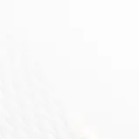
走进我们
产品中心
服务支持
公司简介
马赛风情探秘从地
在线留言
中海港城到普罗旺
斯文化交融之旅全
景新视野篇章
足球脚后跟破门展
现惊艳技巧与智慧
瞬间诠释绿茵场奇
迹时光传奇篇
莱万波兰国家队最
后一舞能否圆梦世
界杯舞台书写传奇
谢幕篇章终章
皇家马德里伤病名