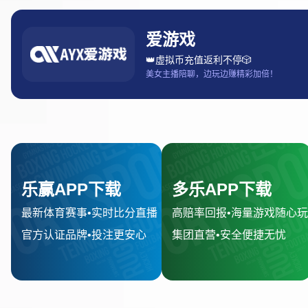
随着科技的发展，电视直播已成为球迷观
以通过有线电视、网络电视等多种方式收
对于想要随时观看法甲赛事的球迷，网络
选择不同的语言进行观看。此外，某些平
除了直播平台，法甲赛事的观赛体验还与
好地理解比赛。通过这些专业的解说与指
总结：
通过对法甲联赛的历史背景、经典赛事、
力。法甲的精彩比赛和传奇球员为足球迷
同时，电视直播的技术进步使得球迷能够
体验让法甲联赛的影响力进一步扩大，吸
本文网址： https://www.huatihui-ty.org/works/122.h
上一篇：
如何通过苹果手机观看王者
下一篇：
杨瀚森宣布全力备战首个N