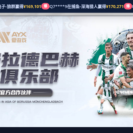
赛事
体育动态
公司服务
联系 华体会体
事回顾与观赛指南解析
育赛事投注
回顾与观赛指南解析
赛事回顾与观赛指南，旨在帮助球迷们更好地理解法甲联赛的精彩表现和
、经典赛事回顾以及如何通过电视直播平台观赛。通过这些内容，读者可
本文不仅提供了赛事回顾，更关注如何在电视直播平台上更好地享受赛事
顶级联赛，成立于1932年，是世界五大联赛之一。它承载了法国足球的悠久历