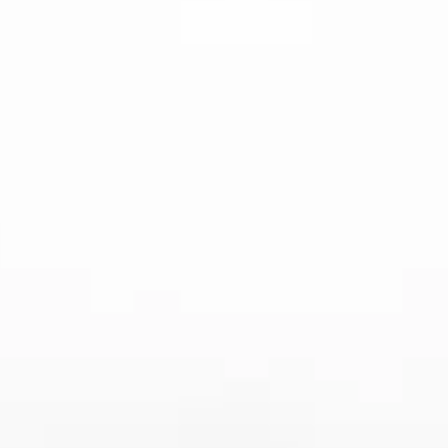
销售热线
新闻资讯
营销一部（传统产品）：王部长
体育动态
15371160678
营销二部（光伏焊带）：曹部长
13921871003
电子邮箱
disparaging@msn.com
公司地址
兴义市炒啄郡416号