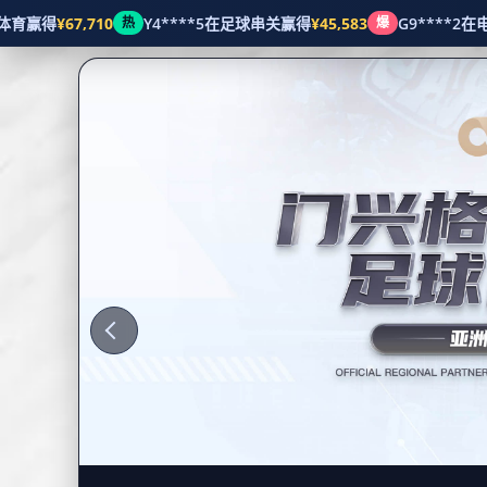
介绍华体会体
足球
首页
足球赛事
电视直播法甲联赛精彩赛
育
电视直播法甲联赛精彩赛事
2025-08-19 08:43:43
243次
本文将深入解析电视直播法甲联赛的精彩
的特点，包括历史背景、关键球队与球员
如何通过电视观看法甲赛事的详细指南。
1、法甲联赛历史与影响力
法甲联赛（Ligue 1）是法国足球的