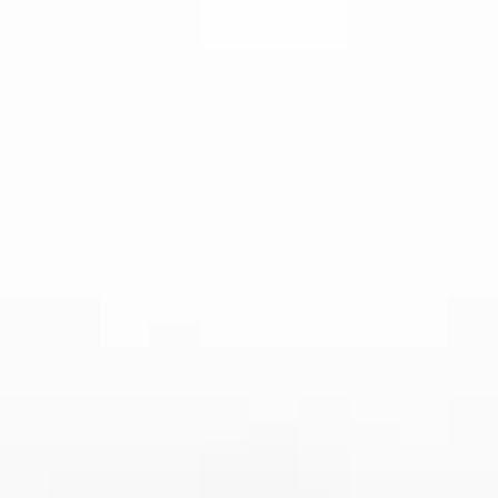
个全新娱乐文化的崛起，也为相关产业带来了新的商机。未来，随着科技
中国电竞市场的增长潜力巨大，也为全球电竞行业的发展提供了宝贵经验
ml
，畅享高清精彩比赛无需等待
直播平台推荐及选择指南
销售热线
新闻资讯
营销一部（传统产品）：王部长
体育动态
15371160678
营销二部（光伏焊带）：曹部长