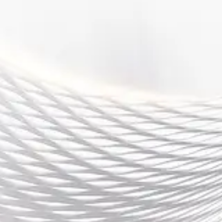
13921871003
电子邮箱
disparaging@msn.com
公司地址
兴义市炒啄郡416号