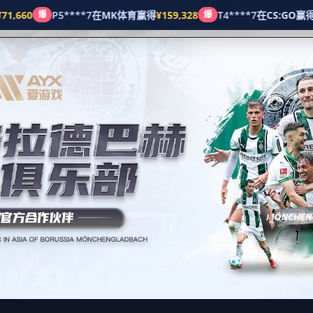
赛事
体育动态
公司服务
联系 华体会体
观众对电竞比赛的态度分析
育赛事投注
众对电竞比赛的态度分析
众的娱乐项目演变为全球范围内备受瞩目的产业，尤其在中国，电竞产业
不仅吸引了大量玩家的参与，更得到了政府、企业、媒体和观众的广泛关
成为了一项既有娱乐性又具备竞技性的活动。与此同时，观众对电竞比赛
粉丝群体。本文将从四个方面对中国电竞产业的发展现状及观众对电竞比
业化与商业化进程，电竞俱乐部与选手的市场价值，观众对电竞比赛的态
力。