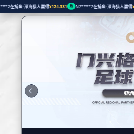
介绍华体会体
足球
首页
体育动态
中国电竞产业发展现状及
育
中国电竞产业发展现状及观
2025-08-14 23:51:21
285次
随着科技的发展，电子竞技逐渐从一个小
庞大的市场和文化现象。中国的电竞产业
赛事的职业化、商业化等方面，都让电竞
初的观望、好奇到如今的热情参与、忠实
业的经济规模与发展前景，电竞赛事的职
展现中国电竞产业的现状及其未来发展潜