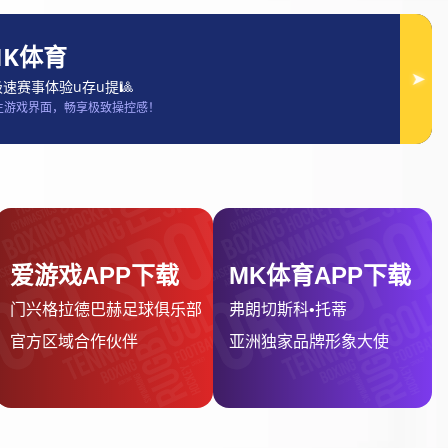
他们不仅能通过比赛获得奖金，还能通过
手已经成为广告代言人，参与商业活动，
一体的产业链。随着电竞行业的进一步成
的认知较为模糊。然而，随着电竞行业的
娱乐方式，许多人通过观看直播平台观看
。观众通过弹幕、评论、礼物等互动方式
电竞产业的社交化。
程、提升比赛内容的娱乐性和竞技性，以
进行现场观赛，观众的参与热情不断高
断成熟和市场需求的不断增加，电竞产业
众对电竞比赛态度的转变，所有这些因素