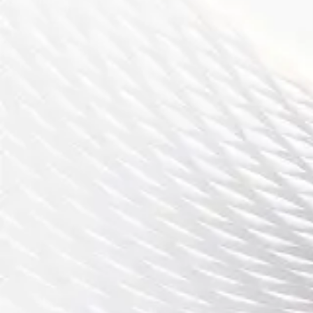
景新视野篇章
足球脚后跟破门展
现惊艳技巧与智慧
瞬间诠释绿茵场奇
迹时光传奇篇
莱万波兰国家队最
后一舞能否圆梦世
界杯舞台书写传奇
谢幕篇章终章
皇家马德里伤病名
单更新多名主力缺
阵球队阵容面临严
峻考验
凯恩领衔英格兰国
家队队长征程展现
领袖风范与足球荣
耀新篇章崛起