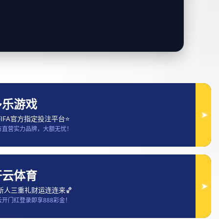
入已达到数百亿人民币，且市场份额稳步
崛起、广告赞助的增加以及电竞周边产业
馆的建设等。此外，电竞也为其他行业，
，成为许多投资者关注的重点。
等新型模式的出现，不仅提升了玩家的体验
。
组织水平和竞技水平都有了质的飞跃。以
参与，也让中国电竞赛事在全球范围内产
仅仅是玩家和战队之间的竞技对决，背后
赛事的全球化进程也推动了电竞产业的进
的发展，越来越多的职业战队开始聘请专
更多的赞助商和合作伙伴，也使得电竞行
着市场营销、品牌建设等多方面的职责。