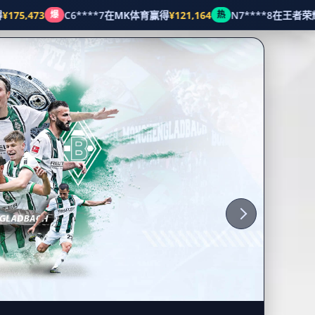
13594780049
的发展可谓是风生水起，已经成为了一个
注。电竞赛事的组织、俱乐部的兴起以及
的态度也在发生着深刻的变化，逐步从最
赛的态度进行详细分析，分别是：电竞产
度转变与参与热情。通过这些分析，力图