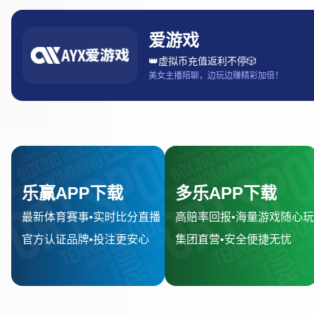
的便捷性，这些网站都在不断创新和进步
本文网址： https://www.huatihui-ty.org/news/108.ht
上一篇：
意甲赛季走势分析与球队实
下一篇：
中国电竞产业发展现状及观
走进我们
产品中心
服务支持
公司简介
马赛风情探秘从地
在线留言
中海港城到普罗旺
斯文化交融之旅全
景新视野篇章
足球脚后跟破门展