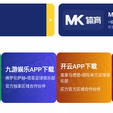
，成为德甲球迷们畅享比赛无需等待的理想选择。
ml
力对比及未来前景预测
众对电竞比赛的态度分析
销售热线
新闻资讯
营销一部（传统产品）：王部长
体育动态
15371160678
营销二部（光伏焊带）：曹部长
13921871003
电子邮箱