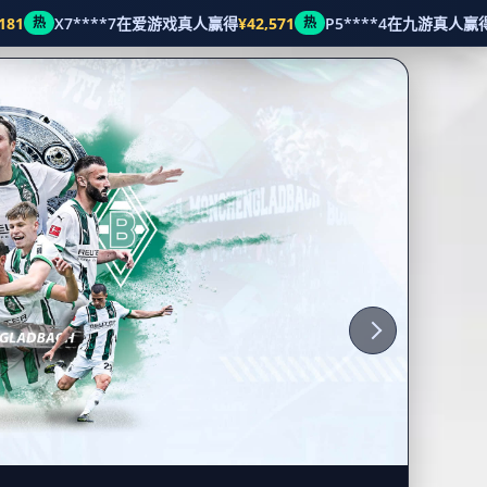
13594780049
丰富的赛事信息和互动功能，让用户能够
分析，提升了观看体验的深度和广度。