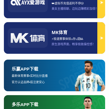
此外，顶点娱乐还积极推动5G技术的应用，这不仅
增强了流媒体视频的清晰度和流畅度，也为高清互
动娱乐提供了可能。通过这些技术创新，顶点娱乐
在行业中树立了强大的技术壁垒，同时也为娱乐行
业的未来发展开辟了更多的可能性。
体育博彩
2、内容创作与多平台合作
顶点娱乐的成功不仅依赖于技术创新，内容创作也
是其能够领先行业的关键因素之一。顶点娱乐注重
原创内容的生产，并与各类内容创作人才合作，致
力于推出富有创意且符合用户需求的多样化娱乐内
容。从电影、电视剧到网络综艺，顶点娱乐在内容
创作领域的持续创新确保了公司在市场中的竞争
力。
不仅如此，顶点娱乐还积极与各大平台展开合作，
拓展内容的传播渠道。通过与全球范围内的主流视
频平台、社交媒体和娱乐公司合作，顶点娱乐能够
迅速将其原创内容推向更广泛的受众群体。多平台
合作的模式不仅提高了内容的曝光率，还提升了用
户的互动参与度，进而增强了品牌效应。