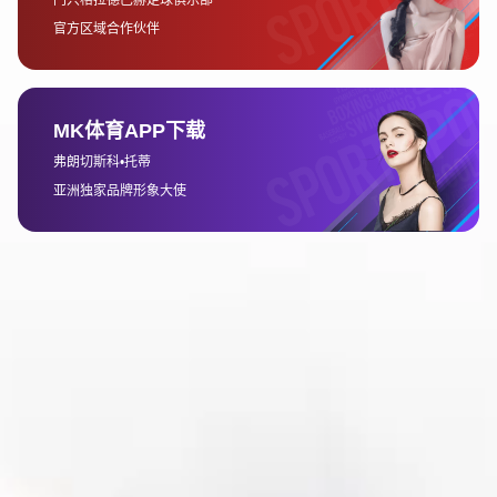
顶点娱乐成功地建立了跨国的用户基础，提升了品
牌的国际影响力。
此外，顶点娱乐在发展国际市场的过程中，不仅注
重内容的本土化和多元化，还力求在全球范围内建
立起更加广泛的合作关系。通过与不同国家和地区
的创作者、媒体平台、技术公司等展开深度合作，
顶点娱乐逐步形成了强大的全球化娱乐生态圈。
4、产业链协同创新与升级
顶点娱乐不仅注重技术和内容的创新，更注重产业
链的协同合作与整体升级。在娱乐产业中，单一的
技术或内容往往难以维持长久的竞争力，唯有通过
产业链各环节的合作，才能形成合力，推动行业的
整体进步。顶点娱乐在这一点上做得尤为出色。
公司通过搭建全方位的娱乐产业链条，从内容创
作、影视制作、分发平台到衍生品开发等多个环节
进行资源整合与优化。例如，在影视制作方面，顶
点娱乐通过与全球领先的电影制片厂和后期制作公
司合作，不断提升影视内容的制作质量。而在分发
平台的选择上，顶点娱乐则通过与多个视频平台合
作，确保其内容能够迅速到达全球用户。