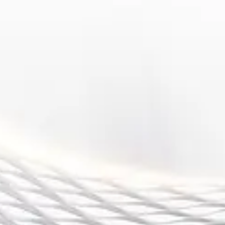
过为优秀选手提供培养计划和奖励机制，鼓励更多
玩家不断提高自身的竞技水平，推动整个电竞社区
的健康发展。
4、HG皇冠CN在电竞行业中的社会责任与文化贡献
随着电竞行业的快速发展，HG皇冠CN作为行业的重
要平台，始终没有忘记自身的社会责任。平台在推
动电竞产业发展的同时，积极参与公益事业和文化
建设。首先，HG皇冠CN通过多种形式支持电竞教育
与人才培养。平台与国内外的高校和电竞教育机构
合作，为学生提供电竞技术培训和职业发展机会，
帮助年轻人实现他们在电竞行业的梦想。
此外，HG皇冠CN还致力于推广电竞文化的健康发
展。平台通过组织电竞文化节、电竞公益活动等，
积极倡导电竞的正能量，并加强电竞行业的文化传
播。例如，平台曾与多个公益组织合作，开展针对
青少年的健康游戏宣传活动，帮助青少年树立正确
的游戏观念，避免沉迷游戏，促进身心健康发展。
在全球范围内，HG皇冠CN也通过举办国际电竞赛事
等活动，推动不同文化之间的交流与融合。平台通
过电竞赛事，让世界各地的玩家共同分享竞技乐