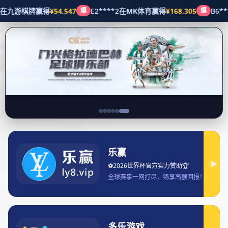
HG皇冠CN助力电竞行业发展 打造
全球顶级游戏竞技平台
2025-01-28 18:45:32
316次
电竞行业近年来取得了飞速发展，全球范围内的电
竞赛事和平台逐渐成为人们关注的焦点。而作为行
业中的重要参与者，HG皇冠CN通过其创新的技术、
深厚的资本支持和独特的运营模式，正积极助力电
竞行业的进步与繁荣。本文将围绕HG皇冠CN如何通
过打造全球顶级游戏竞技平台来推动电竞行业的发
展展开阐述，主要从四个方面进行详细分析：平台
技术创新与电竞体验提升、电竞赛事的多元化与全
球化、平台社区与玩家互动的优化、HG皇冠CN在电
竞行业中的社会责任与文化贡献。通过这四个方面