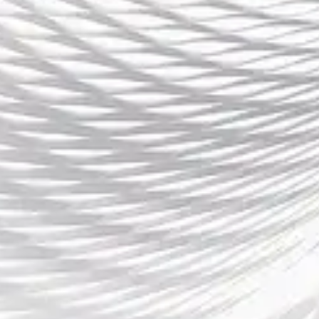
趣，促进了不同文化的碰撞与理解，推动了电竞文
化的全球传播。HG皇冠CN在积极履行社会责任的同
时，也为电竞行业的可持续发展做出了积极贡献。
总结：
华体会体育
通过上述分析可以看出，HG皇冠CN在推动电竞行业
发展的过程中，始终坚持创新、全球化、多元化和
社会责任并重的战略。从技术创新到赛事多元化，
从社区互动到文化贡献，HG皇冠CN为全球电竞行业
的未来发展奠定了坚实的基础。随着平台的持续发
展和创新，HG皇冠CN无疑将继续引领全球电竞行业
走向更加辉煌的未来。
总之，HG皇冠CN凭借其卓越的技术、丰富的赛事经
验、强大的社区建设和积极的社会责任感，已经成
为全球电竞行业中不可忽视的重要力量。未来，随
着电竞产业的进一步成熟，HG皇冠CN将继续为行业
本文网址： https://www.huatihui-ty.org/works/58.html