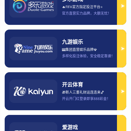
际如何在全球化与数字化浪潮中实现资源整合、价
值提升与生态共建，推动企业迈向更高层次的发展
阶段，并为全球产业合作与经济共赢提供新思路与
新范式。
产业升级驱动
胜天国际在产业升级方面始终坚持以结构优化为核
心导向，通过不断调整传统业务与新兴产业之间的
比例，实现资源配置效率的持续提升。在全球产业
链重构的背景下，公司积极推动产业向高端化、智
能化与绿色化方向转型，为整体发展注入新的活
力。
在具体实践中，胜天国际注重构建多层次产业体
系，通过延伸产业链条、强化供应链协同，使上下
游资源实现高效联动。同时，公司通过引入先进制
造理念与数字化管理模式，不断提升产业运行效率
与抗风险能力。
此外，胜天国际还积极布局战略性新兴产业领域，
如新能源、新材料与数字经济等方向，通过前瞻性
投资与系统性规划，推动企业由传统增长模式向创
新驱动模式转变，从而形成可持续发展的核心竞争