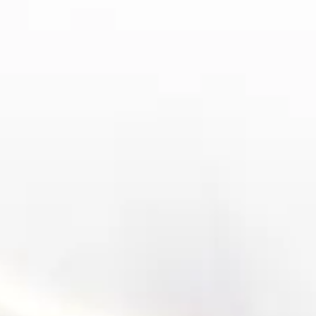
与此同时，平台还注重年轻用户群体的娱乐需求。
通过推出体育综艺、趣味话题以及明星互动节目，
进一步拉近体育与大众娱乐之间的距离。尤其是在
大型国际赛事期间，平台会结合热点内容策划专题
活动，吸引更多年轻用户参与互动。
5858体育还积极布局电竞与潮流体育领域。随着电
竞产业快速发展，越来越多年轻人开始关注电竞赛
事。平台通过引入热门电竞比赛与相关资讯，为用
户提供更加多元化的观赛选择。这种跨领域内容融
合，也进一步扩大了平台用户群体。
打造沉浸娱乐生态
现代球迷对于观赛体验的需求，已经从单一观看逐
渐转向沉浸式娱乐。5858体育围绕“赛事+娱乐+社
交”的核心理念，持续打造完整的互动生态体系，让
用户能够在平台中获得更加全面的体验。平台不仅
关注赛事本身，也更加重视用户情感与社交需求。
在用户社区建设方面，5858体育打造了专属球迷交
流空间。不同球队、不同赛事的爱好者都能够找到
属于自己的圈子，与志同道合的朋友进行交流讨