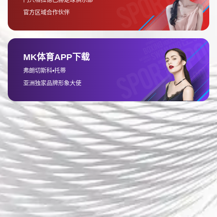
总结：
华体会体育
综合来看，全网西甲比分实时汇总为赛果解析提供
了坚实的数据基础，而赛果走势与焦点对决的深度
分析，则进一步揭示了联赛运行的内在逻辑。通过
系统梳理比分、走势与球队数据之间的关系，可以
更清晰地理解每一场比赛在赛季中的位置与意义。
在数据驱动的分析框架下，西甲不再只是胜负的简
单叠加，而是一张由实时比分、技术统计和战术选
择共同编织的复杂网络。对这些信息的持续关注与
深入解读，将帮助球迷和研究者更准确地把握联赛
脉搏，洞察未来走势。
本文网址： https://www.huatihui-ty.org/works/210.html
上一篇：
欧冠赛场稳定不掉线的豪门底蕴与持续竞争力解析体系构建与战术执行
下一篇：
深度解析CSGO全球排行榜格局与顶尖战队实力变迁趋势走向全景