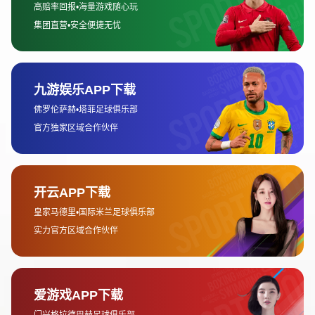
往在效率指标上占优，而非单纯依赖控球优势。
此外，焦点对决中的个体表现同样值得关注。核心
球员在高压环境下的数据变化，直接影响比赛走
势。这些数据不仅反映球员能力，也体现教练在关
键战中的用人策略与战术取舍。
四、球队表现数据影响
球队整体表现数据是理解西甲联赛格局的重要窗
口。进攻端的场均进球、射正率，防守端的抢断成
功率、失球时间分布，共同勾勒出一支球队的真实
实力轮廓。
通过全网比分与技术数据的结合分析，可以发现排
名并非完全由进球数决定。一些防守稳健但进攻效
率一般的球队，依然能够长期保持在积分榜前列，
这说明比赛结果与数据结构之间存在复杂关系。
球队表现数据还对转会决策和战术调整产生深远影
响。教练组往往通过分析赛果与数据偏差，寻找短
板并加以修正，使球队在漫长赛季中保持竞争力，
这一点在西甲中体现得尤为明显。