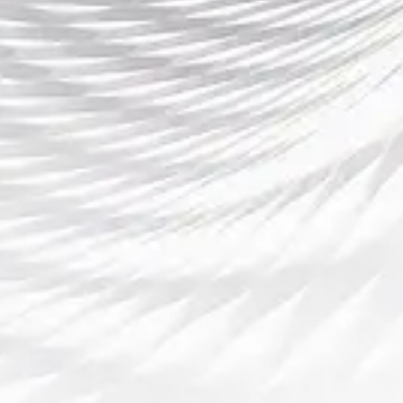
本文网址： https://www.huatihui-ty.org/works/18.html
上一篇：
探索大发彩票系统的运作机制与发展趋势及其对在线娱乐行业的深远影响
下一篇：
日博bet365平台全面评测与用户体验分析，畅享全球娱乐新选择
销售热线
营销一部（传统产品）：王部长 15371160678
营销二部（光伏焊带）：曹部长 13921871003
电子邮箱
disparaging@msn.com