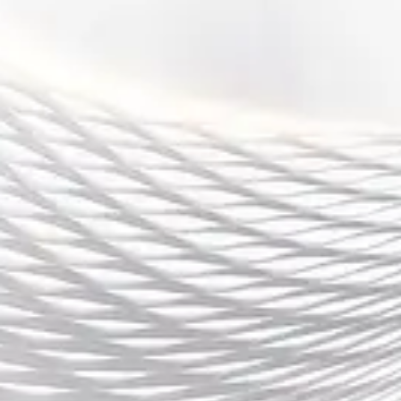
根据自己的情况设置每日、每周或每月的游戏限
额，避免过度沉迷于游戏。同时，平台还设有专业
的客服团队，处理玩家的投诉和问题，确保用户在
平台上有一个安全、透明的游戏环境。
总结：
综上所述，Bwin娱乐城凭借其多样化的游戏种类、
优良的用户界面、吸引力十足的优惠活动以及完善
的安全保障措施，已经成为全球玩家心目中的热门
娱乐平台。无论是新玩家还是老玩家，都能在Bwin
找到适合自己的娱乐项目，同时享受到丰厚的奖励
和优惠。平台的安全性和信誉也为玩家提供了信心
保障，使得Bwin成为一个值得信赖的娱乐平台。
然而，尽管Bwin在多个方面表现出色，但也存在一
些需要改进的地方。例如，部分地区的支付方式支
持不够全面，某些用户可能会遇到提款时的延迟问
题。总体而言，Bwin娱乐城凭借其创新性和稳定
性，仍然是一个值得玩家长期参与的平台。希望平
台在未来能继续优化用户体验，并在全球范围内提
供更加完善的服务。