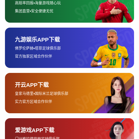
平台使用体验，提升了平台的友好度和用户粘性。
此外，Bwin还注重移动端用户的体验，推出了兼容
性极强的APP，玩家无论身处何地，都能方便地进
行投注和娱乐。
在线娱乐
3、优惠活动的丰富性与吸引力
Bwin娱乐城在吸引新用户和维护老用户方面做得相
当出色，平台提供了多种优惠活动来增加玩家的参
与度。在注册后，玩家通常能够获得丰厚的欢迎奖
金，这些奖励通常包括首次存款的奖金匹配以及免
费投注的机会。通过这些活动，Bwin大大降低了新
用户的入场门槛，提高了平台的吸引力。
除了欢迎奖励外，Bwin还定期推出各种促销活动，
如节日专属奖励、限时投注优惠等。这些活动通常
会结合热门赛事或节日主题，针对特定的游戏类别
提供更高的奖金或额外的奖励积分。例如，世界杯
期间，Bwin会推出与赛事相关的投注优惠，吸引更
多的体育博彩玩家参与其中。
平台的忠诚计划也是其重要的优惠组成部分。Bwin
根据玩家的活跃度和投注量，提供积分奖励和VIP待