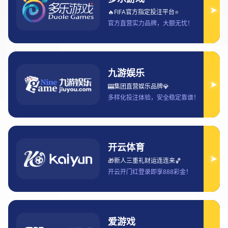
力，四是平台的安全性与信誉保障。通过深入探讨
这四个方面，本文力求为读者提供一份全面且具有
参考价值的评估报告。
1、Bwin娱乐城的游戏种类与多样性
Bwin娱乐城的最大亮点之一便是其丰富的游戏种
类，能够满足不同玩家的需求。从传统的体育博彩
到热门的电子游戏，再到创新的真人娱乐游戏，
Bwin提供了一系列多样的娱乐选择。在体育博彩方
面，Bwin涵盖了全球主要体育赛事，包括足球、篮
球、网球、赛车等项目，玩家可以根据个人兴趣进
行投注。
此外，Bwin的电子游戏部分也极具吸引力。平台合
作了多个知名游戏开发商，如Microgaming、NetEnt
等，确保了游戏的质量和娱乐性。从经典的水果机
到现代化的3D老虎机，种类繁多，极大地提升了玩
家的游戏体验。对于喜欢挑战的玩家，Bwin还提供
了多样化的桌面游戏，包括扑克、二十一点、轮盘
等。
而在真人娱乐方面，Bwin通过与顶级直播平台合
作，提供了高质量的真人荷官游戏。无论是传统的