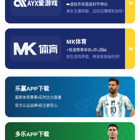
百家乐，还是创新的直播骰宝，玩家都能在逼真的
直播环境中享受与真人荷官互动的乐趣。平台的游
戏种类与多样性不仅丰富了玩家的选择，还能确保
每一位玩家都能找到适合自己的娱乐项目。
2、平台的用户界面与互动体验
Bwin娱乐城在用户界面的设计上注重简洁与直观，
确保玩家能够快速找到自己想要的游戏。无论是电
脑版还是手机版，平台的界面布局都经过精心设
计，确保用户在浏览时能获得顺畅的体验。主页面
的导航条清晰易懂，用户可以快速跳转到体育博
彩、真人娱乐、电子游戏等多个板块。
在互动体验方面，Bwin的游戏平台也表现出了极高
的水平。尤其是在体育博彩部分，用户不仅可以实
时查看赛事赔率，还能进行即时的赛事直播观看和
投注。这种即时互动的设计极大地提升了玩家的参
与感，让他们在享受游戏的同时，也能获得更具沉
浸感的体验。
平台还提供了个性化设置功能，允许用户根据自己
的偏好调整游戏界面，例如改变主题色彩、字体大
小等。这种灵活性使得玩家能够根据自身习惯定制