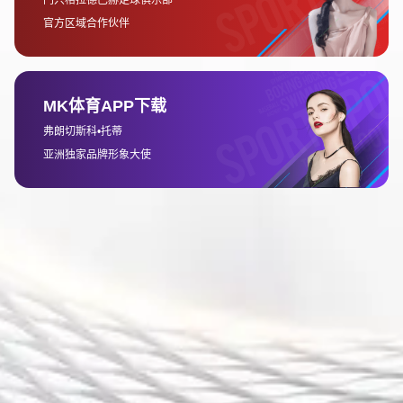
4、英超比赛观看地址汇总及更新
为了让球迷们不再错过任何一场精彩的英超比赛，
许多平台会定期更新观看地址。为了获取最新的观
看链接，观众可以通过英超官方网站、合作平台、
或体育新闻网站等途径，及时了解更新的直播地
址。
例如，一些知名平台，如腾讯体育和爱奇艺体育，
每个赛季都会更新自己的直播计划，并提供最新的
观看地址链接。球迷可以通过这些平台获取到最新
的赛事信息及地址，不仅能方便快捷地找到观看链
接，还能获得精准的比赛时间提醒。
另外，一些聚合型网站和APP也会提供英超比赛的
最新直播地址，这些平台通常会整合多个赛事来
源，确保用户能在不同设备上找到合适的观看链
接。同时，这些平台也会提供赛事赛程和提醒功
能，帮助球迷不错过任何一场精彩对决。
总结：
在线娱乐
随着英超比赛的持续火热，越来越多的球迷选择通
过网络平台观看赛事。通过正规的直播平台，观众