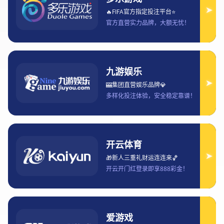
些不正规平台的风险，如何利用网络技术获得高清
流畅的观看体验，最后将通过平台的最新更新地
址，让观众能够紧跟赛季进程，确保不错过每一场
精彩的比赛。
1、优质的英超比赛直播平台推荐
在选择英超比赛的观看平台时，首先需要考虑平台
的稳定性和可靠性。一些正规的大型体育直播平
台，如腾讯体育、爱奇艺体育等，提供了英超赛事
的全程直播。这些平台通常有着高质量的视频源，
且会保障比赛直播的流畅性和高清画质，给观众带
来良好的观赛体验。
其次，还有一些网络电视平台，诸如CCTV体育频道
等，也是观看英超赛事的好选择。这些平台一般都
已经与英超联盟达成了版权合作协议，确保了赛事
直播的合法性。通过这些平台观看英超比赛，不仅
能享受到优质的画质，还能够通过专业解说了解比
赛的最新动态。
除了大型电视台和网络平台，还有一些专业的体育
直播网站，提供全天候的英超赛事直播服务。例
如，球迷们可以通过一些聚焦于足球赛事的专属平