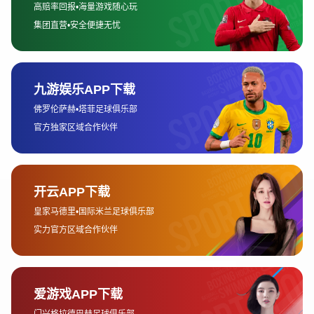
技术创新是GA黄金甲体育提升竞技实力的重要手
段。通过引入高精度运动分析设备、虚拟现实训练
系统和智能监测工具，运动员的动作、体能和战术
表现可以得到全方位的量化分析。这不仅帮助教练
制定更科学的训练计划，也使运动员在短时间内快
速提升技能水平。
在训练体系方面，GA黄金甲体育注重个性化与多样
化。根据运动员的身体特点、竞技项目和发展阶
段，设计量身定制的训练方案，并融合心理训练、
营养管理和恢复机制，从而全面提升运动员的综合
素质。这种体系化的训练方法为培养顶尖运动员提
供了坚实基础。
同时，GA黄金甲体育积极引进国际先进训练理念，
与海外高水平团队建立合作交流机制。通过与国际
顶尖教练团队的合作，不断优化训练内容和方法，
使运动员能够在技术、战术和心理素质上与国际水
平接轨，为未来竞技潜力的释放创造有利条件。
3、市场拓展与品牌建设
GA黄金甲体育在市场拓展方面采取了多元化策略，
不仅注重国内市场的深耕，也积极开拓海外市场。