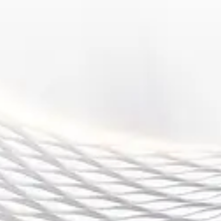
未来竞技潜力还体现在人才培养与储备方面。GA黄
金甲体育建立了系统化的人才梯队，从青少年培养
到专业运动员，全程跟踪和培养具有潜力的运动
员，为未来赛事储备高水平人才。这种长远的人才
战略确保了竞技水平的可持续提升。
此外，GA黄金甲体育还注重科技与创新的融合，探
索智能训练、虚拟赛事和数字竞技等新型体育模
式。通过前沿科技的应用，不仅提高了运动员的训
练效率，也为未来体育产业的发展提供了新的增长
点和创新思路，充分展现了其未来竞技潜力。
总结：
综上所述，GA黄金甲体育通过在组织架构与管理创
新、技术与训练体系优化、市场拓展与品牌建设以
及未来竞技潜力探索等方面的系统布局，形成了独
具特色的发展模式。其科学化管理、数据驱动训
练、社会责任与商业价值并重的策略，使其在国内
外体育领域都占据了领先位置，为行业发展树立了
标杆。
未来，随着技术进步和全球体育格局的演变，GA黄