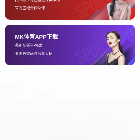
通过举办高规格赛事、参与国际体育交流和签署战
略合作协议，GA黄金甲体育成功提升了品牌知名度
和国际影响力，为体育产业的发展注入新的活力。
在品牌建设上，GA黄金甲体育强调体育文化与社会
价值的结合。通过公益项目、青少年培养计划和社
区体育活动，不仅塑造了积极向上的企业形象，也
增强了公众对品牌的认同感和忠诚度。这种社会责
任与商业价值并重的策略，使品牌在竞争中获得持
续优势。
此外，数字化营销和新媒体运营也是GA黄金甲体育
品牌建设的重要手段。通过社交媒体、短视频平台
和互动直播等方式，与粉丝和观众建立深度互动，
实现品牌影响力的全方位扩展。这种创新的营销模
式为体育产业开辟了新的增长渠道。
4、未来竞技潜力探索
GA黄金甲体育对未来竞技潜力的探索集中在科学预
测和战略布局上。通过数据模型和竞技分析工具，
团队能够预测运动员潜在发展趋势和项目未来竞争
格局，为训练和选材提供前瞻性指导。这种预测能
力在国际竞争中具有重要战略意义。