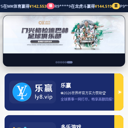
2025足球赛程直播观看平台推荐及
赛事安排详细介绍
2025-09-22 17:59:37
318次
本文将详细介绍2025年足球赛程的直播观看平台推
荐及赛事安排，重点阐述如何通过多个平台享受
2025年精彩的足球赛事。足球作为全球最受欢迎的
运动之一，每一场比赛的直播观看都吸引着亿万观
众。随着技术的进步和互联网的发展，观众有了更
多选择来观看这些赛事。本文将从四个方面对足球
赛程直播平台及赛事安排进行分析，帮助球迷在
2025年获得最佳的观赛体验。这四个方面包括：平
台选择与特点、赛事安排与推荐、直播技术与观赛
体验、未来足球赛程直播的发展趋势。每个部分都