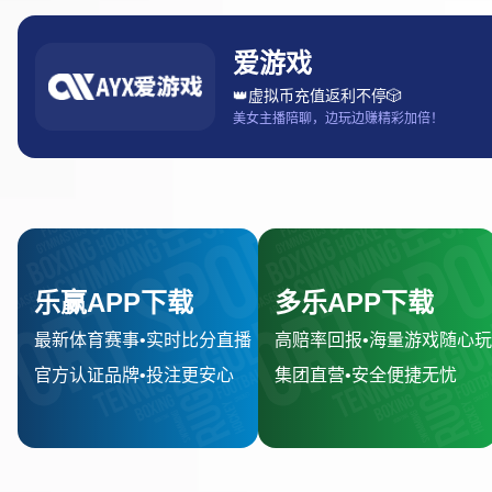
平板和手机上无缝切换。
另外，善用提醒功能，关注赛程和球队，
幕。
最后要注意版权合规，尽量使用官方授权
总结：
本文从主流平台推荐、特点分析、使用指
人需求获得流畅、高清且带字幕的观赛体
随着西甲联赛在全球的影响力不断提升，
中享受身临其境的西甲之夜。
本文网址： https://www.huatihui-ty.org/news/163.ht
上一篇：
凌晨LPL赛事在线观看方式
下一篇：
欧洲杯赛事直播最清晰观看体