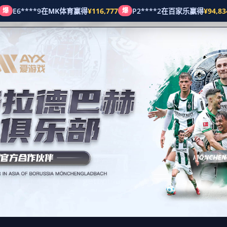
赛事
体育动态
公司服务
联系 华体会体
在线平台推荐及使用指南
育赛事投注
线平台推荐及使用指南
中国拥有庞大的球迷群体。随着网络技术的不断发展，越来越多的球迷倾
能够帮助观众更好地理解比赛解说、战术分析和赛后评论，另一方面，它
文字幕的在线平台推荐及使用指南进行详细解析。首先，我们会介绍目前
次，分析这些平台的优劣势和适用人群，帮助观众根据自身需求做出选择
读者能够顺利观看；最后，我们还将分享一些实用的优化技巧，如提高画
您不仅能找到合适的平台，还能掌握完整的使用方法和优化技巧，让每一