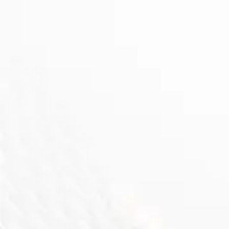
走进我们
产品中心
服务支持
公司简介
马赛风情探秘从地
在线留言
中海港城到普罗旺
斯文化交融之旅全
景新视野篇章
足球脚后跟破门展
现惊艳技巧与智慧
瞬间诠释绿茵场奇
迹时光传奇篇
莱万波兰国家队最
后一舞能否圆梦世
界杯舞台书写传奇
谢幕篇章终章
皇家马德里伤病名
单更新多名主力缺
阵球队阵容面临严