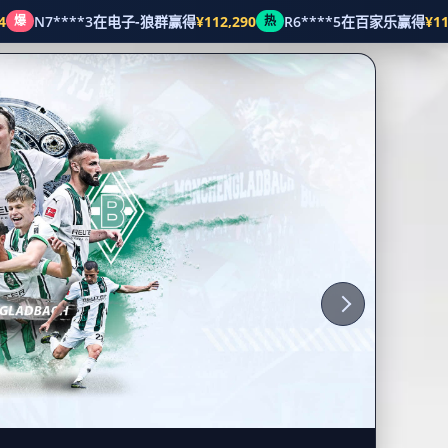
13594780049
向于通过在线平台观看比赛，并且对中文
也方便了新入门的球迷快速融入比赛氛
主流支持西甲赛事中文字幕的平台，涵盖
；第三部分将提供具体的使用操作指南，
质、设置提醒、避免版权问题等，帮助球
场西甲比赛都能在家中尽情享受。