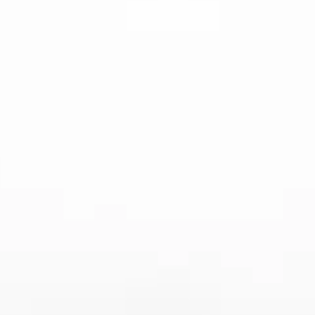
销售热线
新闻资讯
营销一部（传统产品）：王部长
体育动态
15371160678
营销二部（光伏焊带）：曹部长
13921871003
电子邮箱
disparaging@msn.com
公司地址
兴义市炒啄郡416号