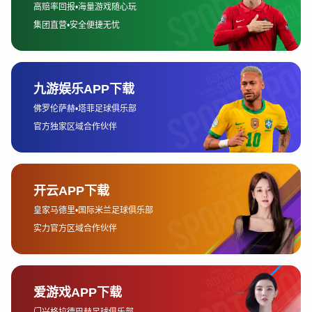
和球员。
当然，一些经典赛事回顾不仅限于近几年，更包括
了德甲历史上令人铭记的比赛。例如，拜仁慕尼黑
的欧冠胜利之路，或者1990年代的凯泽斯劳滕，凭
借其惊人的表现在德甲历史上留下浓墨重彩的一
笔。通过电视转播，球迷可以清晰地看到每个历史
时期德甲联赛的风云变幻。
3、电视转播技术的进步
随着科技的进步，电视转播技术也在不断革新，为
观众提供了更高质量的观看体验。高清（HD）和超
高清（4K）技术的普及，使得观众可以更加清晰地
观看每一个细节。在观看德甲比赛时，球迷能够更
加生动地感受到球员的每一个动作，仿佛身临其
境。尤其是球场的远景和局部细节，如球员的表
情、球场上的战术布置，高清技术让这些都变得更
加真实。
此外，虚拟现实（VR）和增强现实（AR）技术的引
入使得观看德甲比赛的体验更加沉浸。通过这些新
兴技术，观众可以通过虚拟方式“进入”到球场中，
感受比赛的紧张气氛。某些平台甚至允许观众选择