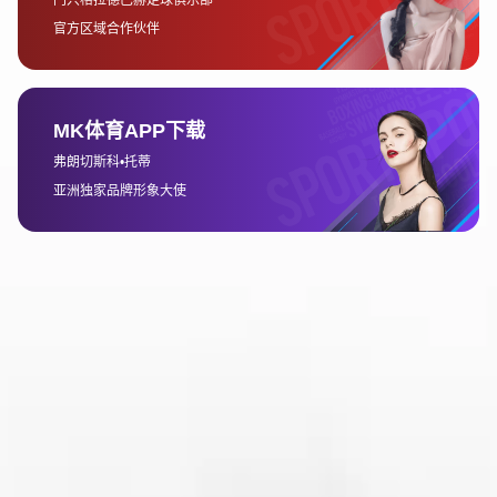
不同的观看角度和镜头切换，从而提供更加个性化
的观看体验。
电视转播中的实时数据分析也是近年来的一个亮
点。通过高科技手段，解说员能够实时展示球员的
跑动路线、传球成功率、进攻和防守数据等信息。
这不仅帮助球迷更好地理解比赛的进程，还增加了
比赛的趣味性和观赏性。
4、经典德甲赛事回顾：历久弥新的激动时刻
德甲联赛的历史上，曾发生过许多令人难以忘怀的
经典赛事。1999年5月的“凯泽斯劳滕传奇”无疑是其
中之一。当时，凯泽斯劳滕在升班马的身份下就一
路逆袭，最终击败了实力强劲的拜仁慕尼黑，成功
夺得了德甲冠军。这场比赛不仅成为德甲历史上最
伟大的逆袭之一，也展现了德甲竞争的残酷性与不
可预测性。
另一个备受球迷津津乐道的经典赛事是2013年欧冠
决赛中的拜仁慕尼黑与多特蒙德的对决。那场比赛
不仅决定了德国球队的欧冠荣耀，还成为德甲联赛
历史上最激动人心的对决之一。比赛中的多次精彩
进球，尤其是罗本的致胜进球，至今仍让球迷们热