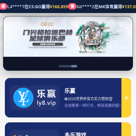
在电视上观看德甲比赛的最佳选择
与精彩赛事回顾
2025-08-20 18:21:46
341次
德甲联赛作为欧洲五大联赛之一，以其快速激烈的
比赛风格、强大的足球底蕴和众多明星球员吸引了
无数球迷的关注。随着现代科技的发展，越来越多
的观众通过电视来观看这些精彩的比赛。无论是在
家里观看德国足球的顶级赛事，还是回顾那些经典
的比赛时刻，电视作为观看德甲的最佳选择已经成
为不可或缺的一部分。本篇文章将从四个方面对在
电视上观看德甲比赛的最佳选择与精彩赛事回顾进
行详细阐述。首先，我们将讨论电视上观看德甲比
赛的最佳平台；接着，分析不同时间段的精彩赛事